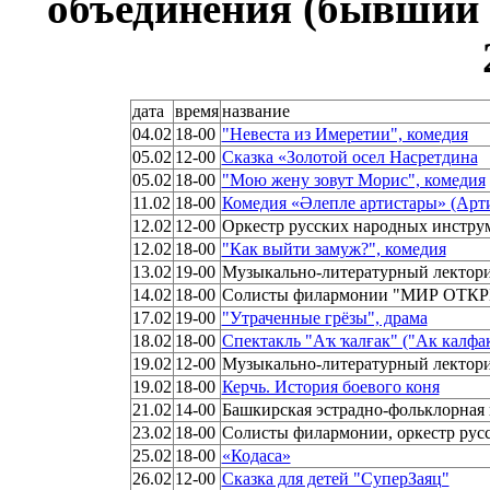
объединения (бывший
дата
время
название
04.02
18-00
"Невеста из Имеретии", комедия
05.02
12-00
Сказка «Золотой осел Насретдина
05.02
18-00
"Мою жену зовут Морис", комедия
11.02
18-00
Комедия «Әлепле артистары» (Арт
12.02
12-00
Оркестр русских народных инстру
12.02
18-00
"Как выйти замуж?", комедия
13.02
19-00
Музыкально-литературный лектор
14.02
18-00
Солисты филармонии "МИР ОТК
17.02
19-00
"Утраченные грёзы", драма
18.02
18-00
Спектакль "Аҡ ҡалғак" ("Ак калфа
19.02
12-00
Музыкально-литературный лектор
19.02
18-00
Керчь. История боевого коня
21.02
14-00
Башкирская эстрадно-фольклорная
23.02
18-00
Солисты филармонии, оркестр рус
25.02
18-00
«Кодаса»
26.02
12-00
Сказка для детей "СуперЗаяц"