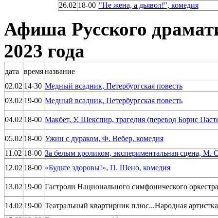
26.02
18-00
"Не жена, а дьявол!", комедия
Афиша Русского драмати
2023 года
дата
время
название
02.02
14-30
Медный всадник, Петербургская повесть
03.02
19-00
Медный всадник, Петербургская повесть
04.02
18-00
Макбет, У. Шекспир, трагедия (перевод Борис Паст
05.02
18-00
Ужин с дураком, Ф. Вебер, комедия
11.02
18-00
За белым кроликом, экспериментальная сцена, М. 
12.02
18-00
«Будьте здоровы!», П. Шено, комедия
13.02
19-00
Гастроли Национального симфонического оркестра 
14.02
19-00
Театральный квартирник плюс...Народная артистк