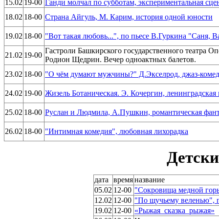
15.02
19-00
Ганди молчал по субботам, экспериментальная сцен
18.02
18-00
Страна Айгуль, М. Карим, история одной юности
19.02
18-00
"Вот такая любовь...", по пьесе В.Гуркина "Саня, 
Гастроли Башкирского государственного театра Оп
21.02
19-00
Родион Щедрин. Вечер одноактных балетов.
23.02
18-00
"О чём думают мужчины?" Д.Экселрод, джаз-коме
24.02
19-00
Жизель Ботаническая. Э. Кочергин, ленинградская
25.02
18-00
Руслан и Людмила, А.Пушкин, романтическая фан
26.02
18-00
"Интимная комедия", любовная лихорадка
Детски
дата
время
название
05.02
12-00
"Сокровища медной горы
12.02
12-00
"По щучьему веленью", 
19.02
12-00
«Рыжая_сказка_рыжая»