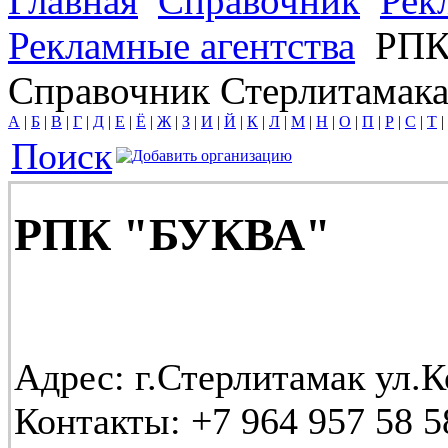
Главная
Справочник
Рек
Рекламные агентства
РПК
Справочник Стерлитамак
А
|
Б
|
В
|
Г
|
Д
|
Е
|
Ё
|
Ж
|
З
|
И
|
Й
|
К
|
Л
|
М
|
Н
|
О
|
П
|
Р
|
С
|
Т
|
Поиск
РПК "БУКВА"
Адрес:
г.Стерлитамак ул.К
Контакты:
+7 964 957 58 5