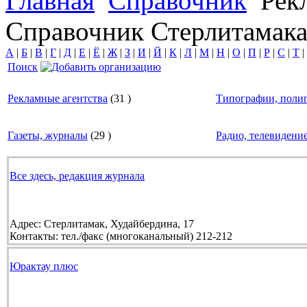
Главная
Справочник
Рек
Справочник Стерлитамак
А
|
Б
|
В
|
Г
|
Д
|
Е
|
Ё
|
Ж
|
З
|
И
|
Й
|
К
|
Л
|
М
|
Н
|
О
|
П
|
Р
|
С
|
Т
|
Поиск
Рекламные агентства
(
31
)
Типографии, полиг
Газеты, журналы
(
29
)
Радио, телевидени
Все здесь, редакция журнала
Адрес:
Стерлитамак, Худайбердина, 17
Контакты:
тел./факс (многоканальный) 212-212
Юрактау плюс