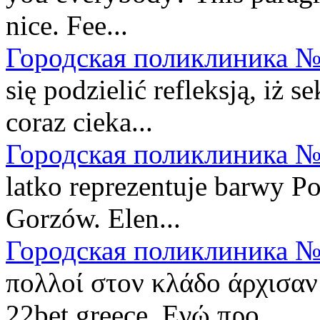
nice. Fee...
Городская поликлиника №
się podzielić refleksją, iż s
coraz cieka...
Городская поликлиника №
latko reprezentuje barwy P
Gorzów. Elen...
Городская поликлиника №
πολλοί στον κλάδο άρχισαν
22bet greece. Εγώ προ...