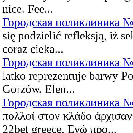
nice. Fee...
Городская поликлиника №
się podzielić refleksją, iż s
coraz cieka...
Городская поликлиника №
latko reprezentuje barwy P
Gorzów. Elen...
Городская поликлиника №
πολλοί στον κλάδο άρχισαν
22bet greece. Εγώ προ...