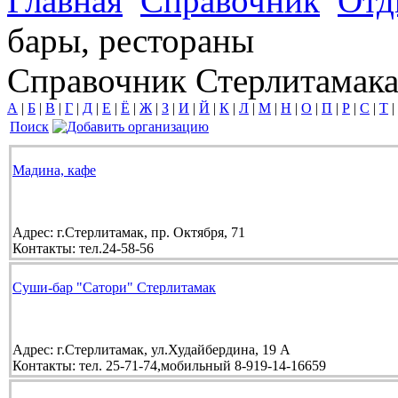
Главная
Справочник
Отд
бары, рестораны
Справочник Стерлитамак
А
|
Б
|
В
|
Г
|
Д
|
Е
|
Ё
|
Ж
|
З
|
И
|
Й
|
К
|
Л
|
М
|
Н
|
О
|
П
|
Р
|
С
|
Т
|
Поиск
Мадина, кафе
Адрес:
г.Стерлитамак, пр. Октября, 71
Контакты:
тел.24-58-56
Суши-бар "Сатори" Стерлитамак
Адрес:
г.Стерлитамак, ул.Худайбердина, 19 А
Контакты:
тел. 25-71-74,мобильный 8-919-14-16659