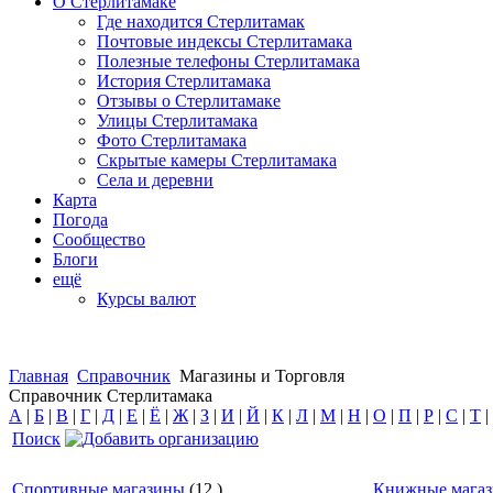
О Стерлитамаке
Где находится Стерлитамак
Почтовые индексы Стерлитамака
Полезные телефоны Стерлитамака
История Стерлитамака
Отзывы о Стерлитамаке
Улицы Стерлитамака
Фото Стерлитамака
Скрытые камеры Стерлитамака
Села и деревни
Карта
Погода
Сообщество
Блоги
ещё
Курсы валют
Главная
Справочник
Магазины и Торговля
Справочник Стерлитамака
А
|
Б
|
В
|
Г
|
Д
|
Е
|
Ё
|
Ж
|
З
|
И
|
Й
|
К
|
Л
|
М
|
Н
|
О
|
П
|
Р
|
С
|
Т
|
Поиск
Спортивные магазины
(
12
)
Книжные мага