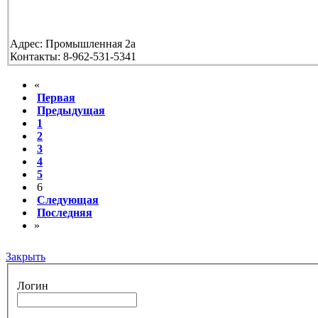
Адрес:
Промышленная 2а
Контакты:
8-962-531-5341
«
Первая
Предыдущая
1
2
3
4
5
6
Следующая
Последняя
»
Закрыть
Логин