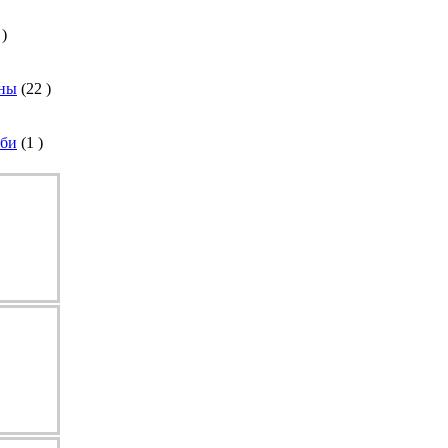
)
ины
(
22
)
бби
(
1
)