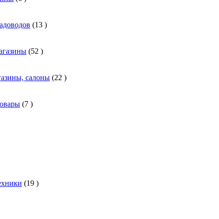
адоводов
(
13
)
агазины
(
52
)
азины, салоны
(
22
)
товары
(
7
)
ехники
(
19
)