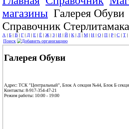
Главная
Справочник
Маг
магазины
Галерея Обуви
Справочник Стерлитамак
А
|
Б
|
В
|
Г
|
Д
|
Е
|
Ё
|
Ж
|
З
|
И
|
Й
|
К
|
Л
|
М
|
Н
|
О
|
П
|
Р
|
С
|
Т
|
Поиск
Галерея Обуви
Адрес:
ТСК "Центральный", Блок А секция №44, Блок Б секц
Контакты:
8-917-354-47-21
Режим работы:
10:00 - 19:00